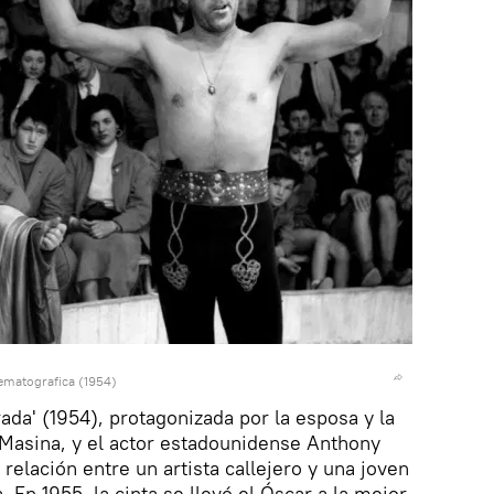
nematografica (1954)
rada' (1954), protagonizada por la esposa y la
a Masina, y el actor estadounidense Anthony
 relación entre un artista callejero y una joven
En 1955, la cinta se llevó el Óscar a la mejor