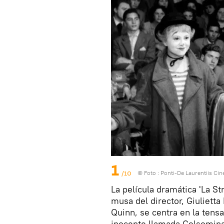
1
/10
© Foto : Ponti-De Laurentiis Ci
La película dramática 'La St
musa del director, Giuliett
Quinn, se centra en la tensa
inocente llamada Gelsomina. 