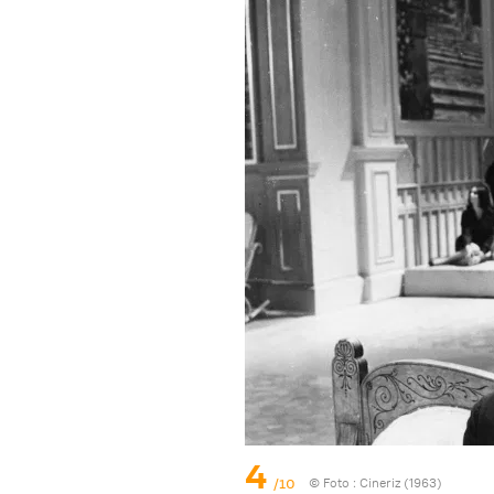
4
/10
© Foto : Cineriz (1963)