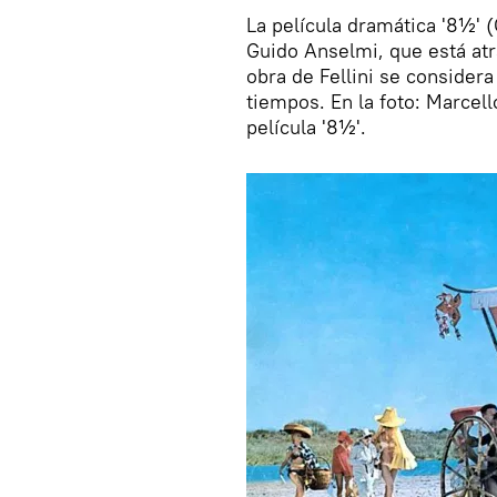
La película dramática '8½' (
Guido Anselmi, que está atr
obra de Fellini se considera
tiempos. En la foto: Marcell
película '8½'.