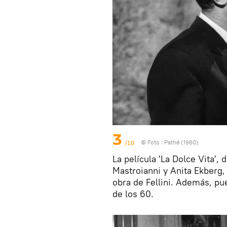
3
/10
© Foto :
Pathé (1960)
La película 'La Dolce Vita',
Mastroianni y Anita Ekberg, 
obra de Fellini. Además, pu
de los 60.