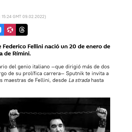
:
15:24 GMT 09.02.2022
)
e Federico Fellini nació un 20 de enero de
a de Rímini.
rio del genio italiano —que dirigió más de dos
rgo de su prolífica carrera— Sputnik te invita a
s maestras de Fellini, desde
La strada
hasta