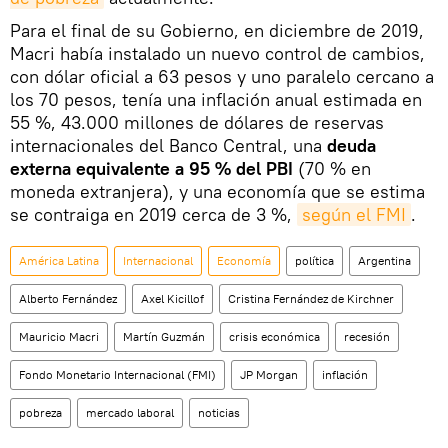
Para el final de su Gobierno, en diciembre de 2019,
Macri había instalado un nuevo control de cambios,
con dólar oficial a 63 pesos y uno paralelo cercano a
los 70 pesos, tenía una inflación anual estimada en
55 %, 43.000 millones de dólares de reservas
internacionales del Banco Central, una
deuda
externa equivalente a 95 % del PBI
(70 % en
moneda extranjera), y una economía que se estima
se contraiga en 2019 cerca de 3 %,
según el FMI
.
América Latina
Internacional
Economía
política
Argentina
Alberto Fernández
Axel Kicillof
Cristina Fernández de Kirchner
Mauricio Macri
Martín Guzmán
crisis económica
recesión
Fondo Monetario Internacional (FMI)
JP Morgan
inflación
pobreza
mercado laboral
noticias