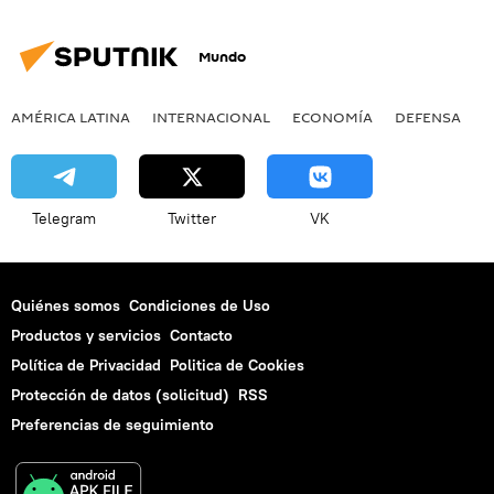
Mundo
AMÉRICA LATINA
INTERNACIONAL
ECONOMÍA
DEFENSA
M
Telegram
Twitter
VK
Quiénes somos
Condiciones de Uso
Productos y servicios
Contacto
Política de Privacidad
Politica de Cookies
Protección de datos (solicitud)
RSS
Preferencias de seguimiento