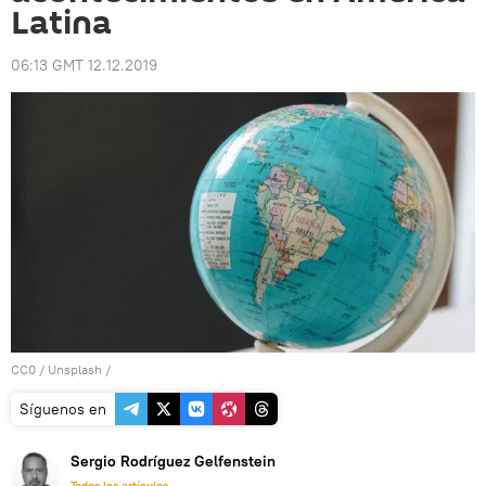
Latina
06:13 GMT 12.12.2019
CC0
/
Unsplash
/
Síguenos en
Sergio Rodríguez Gelfenstein