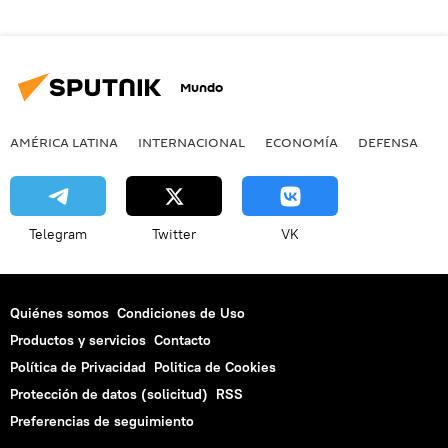
Mundo
AMÉRICA LATINA
INTERNACIONAL
ECONOMÍA
DEFENSA
M
Telegram
Twitter
VK
Quiénes somos
Condiciones de Uso
Productos y servicios
Contacto
Política de Privacidad
Politica de Cookies
Protección de datos (solicitud)
RSS
Preferencias de seguimiento