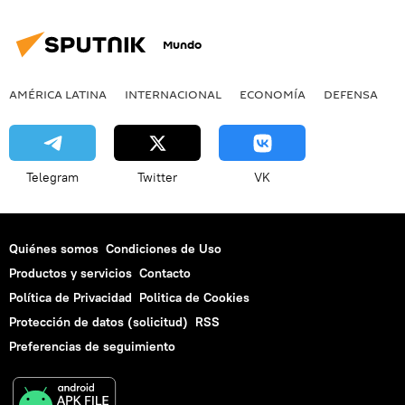
Mundo
AMÉRICA LATINA
INTERNACIONAL
ECONOMÍA
DEFENSA
M
Telegram
Twitter
VK
Quiénes somos
Condiciones de Uso
Productos y servicios
Contacto
Política de Privacidad
Politica de Cookies
Protección de datos (solicitud)
RSS
Preferencias de seguimiento