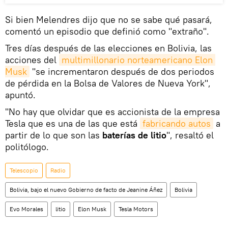
Si bien Melendres dijo que no se sabe qué pasará,
comentó un episodio que definió como "extraño".
Tres días después de las elecciones en Bolivia, las
acciones del
multimillonario norteamericano Elon 
Musk
"se incrementaron después de dos periodos
de pérdida en la Bolsa de Valores de Nueva York",
apuntó.
"No hay que olvidar que es accionista de la empresa
Tesla que es una de las que está
fabricando autos
a
partir de lo que son las
baterías de litio
", resaltó el
politólogo.
Telescopio
Radio
Bolivia, bajo el nuevo Gobierno de facto de Jeanine Áñez
Bolivia
Evo Morales
litio
Elon Musk
Tesla Motors