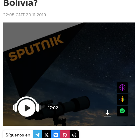
Bolivia?
22:05 GMT 20.11.2019
iTunes
Google
17:02
Spotify
Síguenos en