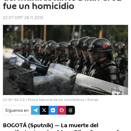
fue un homicidio
22:07 GMT 28.11.2019
CC BY-SA 2.0
/
Policía Nacional de los colombianos
/
Esmad
Síguenos en
BOGOTÁ (Sputnik) — La muerte del