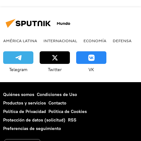
Mundo
AMÉRICA LATINA
INTERNACIONAL
ECONOMÍA
DEFENSA
M
Telegram
Twitter
VK
Quiénes somos
Condiciones de Uso
Productos y servicios
Contacto
Política de Privacidad
Politica de Cookies
Protección de datos (solicitud)
RSS
Preferencias de seguimiento