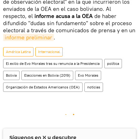
de observación electoral" en la que incurrieron los
enviados de la OEA en el caso boliviano. Al
respecto, el
informe acusa a la OEA
de haber
difundido "dudas sin fundamento" sobre el proceso
electoral a través de comunicados de prensa y en un
informe preliminar
.
América Latina
Internacional
El exilio de Evo Morales tras su renuncia a la Presidencia
política
Bolivia
Elecciones en Bolivia (2019)
Evo Morales
Organización de Estados Americanos (OEA)
noticias
Síguenos en
X
y descubre