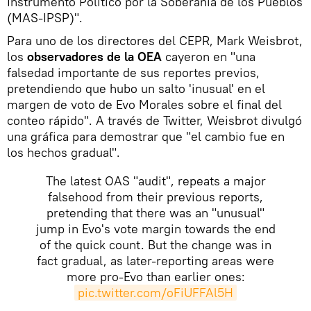
Instrumento Político por la Soberanía de los Pueblos
(MAS-IPSP)".
Para uno de los directores del CEPR, Mark Weisbrot,
los
observadores de la OEA
cayeron en "una
falsedad importante de sus reportes previos,
pretendiendo que hubo un salto 'inusual' en el
margen de voto de Evo Morales sobre el final del
conteo rápido". A través de Twitter, Weisbrot divulgó
una gráfica para demostrar que "el cambio fue en
los hechos gradual".
The latest OAS "audit", repeats a major
falsehood from their previous reports,
pretending that there was an "unusual"
jump in Evo's vote margin towards the end
of the quick count. But the change was in
fact gradual, as later-reporting areas were
more pro-Evo than earlier ones:
pic.twitter.com/oFiUFFAl5H