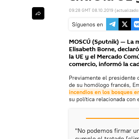
09:28 GMT 08.10.2019
(actualizado
Síguenos en
MOSCÚ (Sputnik) — La m
Elisabeth Borne, declaró
la UE y el Mercado Comú
comercio, informó la ca
Previamente el presidente d
de su homólogo francés, E
incendios en los bosques e
su política relacionada con
"No podemos firmar un
cumple el tratado [clim