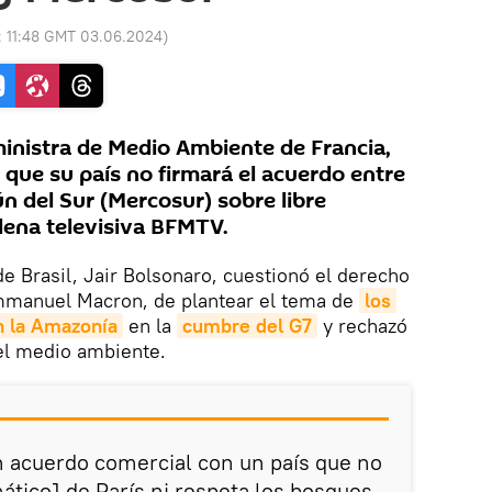
:
11:48 GMT 03.06.2024
)
inistra de Medio Ambiente de Francia,
 que su país no firmará el acuerdo entre
n del Sur (Mercosur) sobre libre
dena televisiva BFMTV.
e Brasil, Jair Bolsonaro, cuestionó el derecho
mmanuel Macron, de plantear el tema de
los 
n la Amazonía
en la
cumbre del G7
y rechazó
 el medio ambiente.
 acuerdo comercial con un país que no
ático] de París ni respeta los bosques