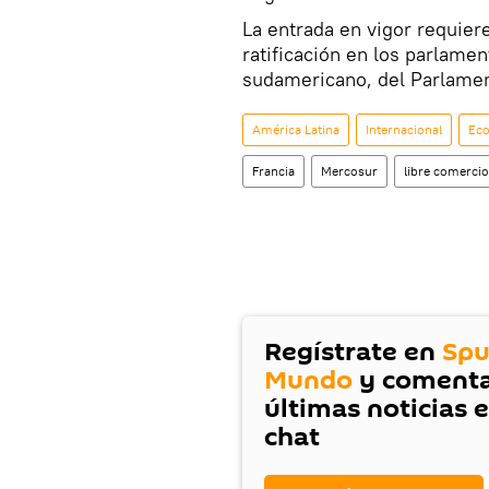
La entrada en vigor requiere 
ratificación en los parlame
sudamericano, del Parlamen
América Latina
Internacional
Ec
Francia
Mercosur
libre comercio
Regístrate en
Spu
Mundo
y comenta
últimas noticias 
chat