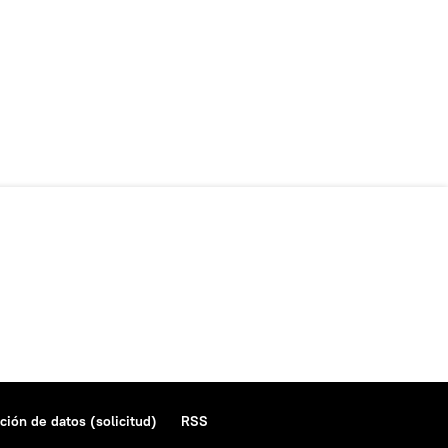
ción de datos (solicitud)
RSS