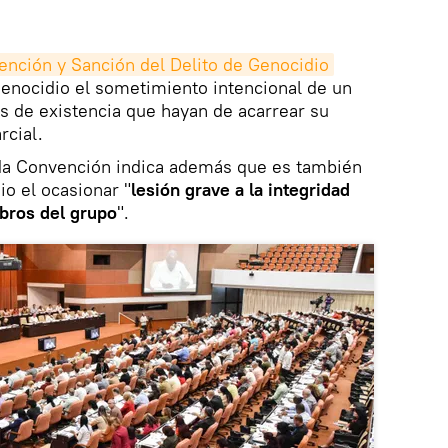
ención y Sanción del Delito de Genocidio
 genocidio el sometimiento intencional de un
s de existencia que hayan de acarrear su
rcial.
rida Convención indica además que es también
o el ocasionar "
lesión grave a la integridad
bros del grupo
".