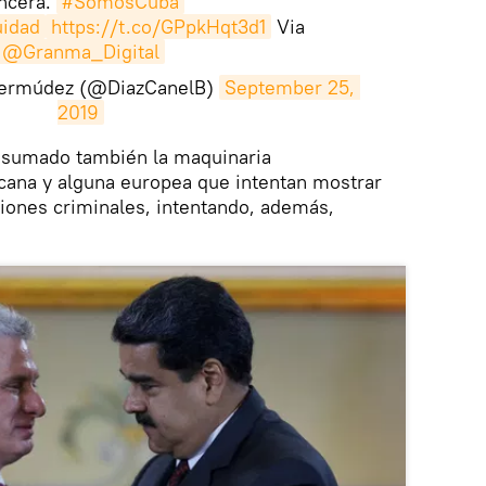
ncerá.
#SomosCuba
idad
https://t.co/GPpkHqt3d1
Via
@Granma_Digital
Bermúdez (@DiazCanelB)
September 25, 
2019
a sumado también la maquinaria
cana y alguna europea que intentan mostrar
iones criminales, intentando, además,