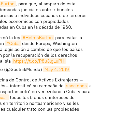
s-Burton
, para que, al amparo de esta
 demandas judiciales ante tribunales
resas o individuos cubanos o de terceros
ulos económicos con propiedades
adas en Cuba en la década de 1960.
irmó la ley
#HelmsBurton
para evitar la
 en
#Cuba
desde Europa, Washington
a legislación a cambio de que los países
n por la recuperación de los derechos
a isla
https://t.co/P8u3lgLuPH
do (@SputnikMundo)
May 4, 2019
cina de Control de Activos Extranjeros —
glés— intensificó su campaña de
sanciones
a
nsportan petróleo venezolano a Cuba y para
uear
todos los bienes e intereses de
 en territorio norteamericano y se les
es cualquier trato con las propiedades