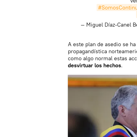
ve
#SomosContinu
— Miguel Díaz-Canel 
​A este plan de asedio se h
propagandística norteameri
como algo normal estas acc
desvirtuar los hechos
.