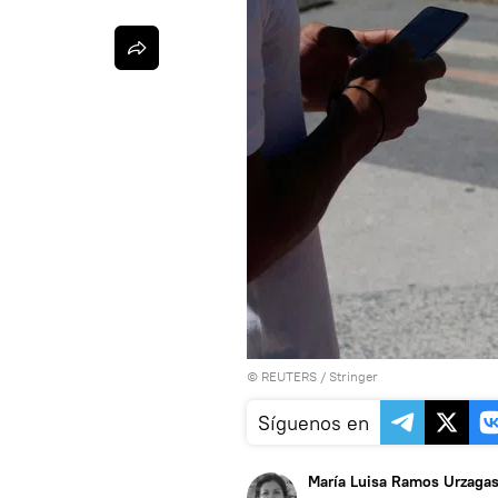
©
REUTERS
/ Stringer
Síguenos en
María Luisa Ramos Urzaga