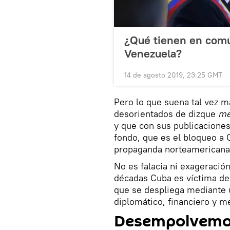
¿Qué tienen en comú
Venezuela?
14 de agosto 2019, 23:25 GMT
Pero lo que suena tal vez m
desorientados de dizque
me
y que con sus publicaciones
fondo, que es el bloqueo a C
propaganda norteamericana c
No es falacia ni exageració
décadas Cuba es víctima del
que se despliega mediante u
diplomático, financiero y me
Desempolvemos 