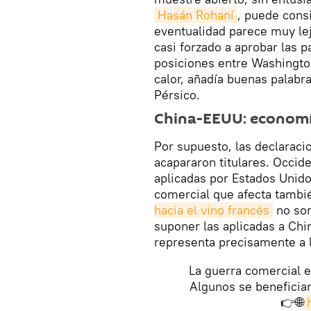
Hasán Rohaní
, puede cons
eventualidad parece muy lej
casi forzado a aprobar las 
posiciones entre Washington 
calor, añadía buenas palabr
Pérsico.
China-EEUU: economí
Por supuesto, las declaraci
acapararon titulares. Occid
aplicadas por Estados Unido
comercial que afecta tambi
hacia el vino francés
no son
suponer las aplicadas a Chi
representa precisamente a 
La guerra comercial e
Algunos se benefician
👉🌐