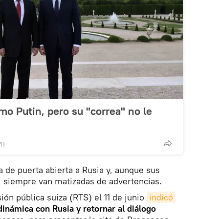
o Putin, pero su "correa" no le
MT
a de puerta abierta a Rusia y, aunque sus
, siempre van matizadas de advertencias.
sión pública suiza (RTS) el 11 de junio
indicó 
 dinámica con Rusia y retornar al diálogo