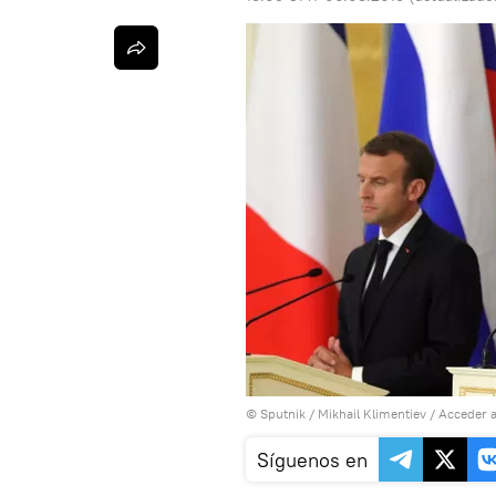
© Sputnik / Mikhail Klimentiev
/
Acceder a
Síguenos en