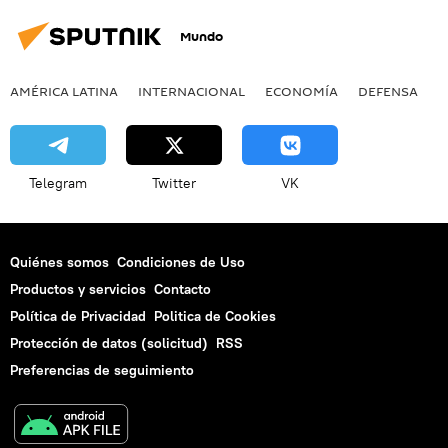
Mundo
AMÉRICA LATINA
INTERNACIONAL
ECONOMÍA
DEFENSA
M
Telegram
Twitter
VK
Quiénes somos
Condiciones de Uso
Productos y servicios
Contacto
Política de Privacidad
Politica de Cookies
Protección de datos (solicitud)
RSS
Preferencias de seguimiento