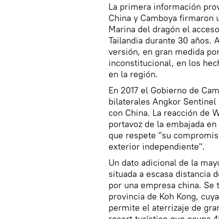
La primera información prov
China y Camboya firmaron
Marina del dragón el acceso
Tailandia durante 30 años.
versión, en gran medida por
inconstitucional, en los he
en la región.
En 2017 el Gobierno de Camb
bilaterales Angkor Sentinel
con China. La reacción de W
portavoz de la embajada en
que respete "su compromiso 
exterior independiente".
Un dato adicional de la may
situada a escasa distancia 
por una empresa china. Se t
provincia de Koh Kong, cuya
permite el aterrizaje de gr
resort turístico que ocupa 