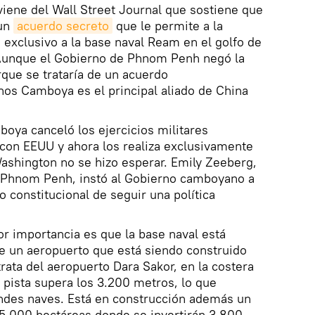
iene del Wall Street Journal que sostiene que
 un
acuerdo secreto
que le permite a la
 exclusivo a la base naval Ream en el golfo de
 Aunque el Gobierno de Phnom Penh negó la
que se trataría de un acuerdo
chos Camboya es el principal aliado de China
oya canceló los ejercicios militares
 con EEUU y ahora los realiza exclusivamente
ashington no se hizo esperar. Emily Zeeberg,
 Phnom Penh, instó al Gobierno camboyano a
constitucional de seguir una política
or importancia es que la base naval está
de un aeropuerto que está siendo construido
rata del aeropuerto Dara Sakor, en la costera
 pista supera los 3.200 metros, lo que
andes naves. Está en construcción además un
45.000 hectáreas donde se invertirán 3.800