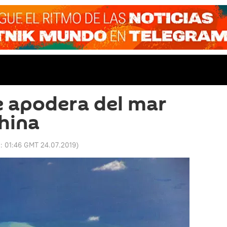
e apodera del mar
China
o:
01:46 GMT 24.07.2019
)