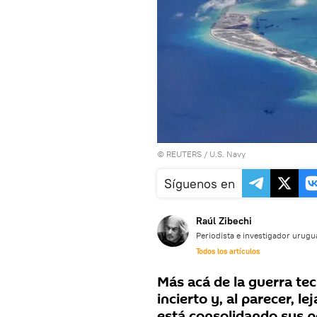
©
REUTERS
/ U.S. Navy
Síguenos en
Raúl Zibechi
Periodista e investigador urug
Todos los artículos
Más acá de la guerra te
incierto y, al parecer, l
está consolidando sus po