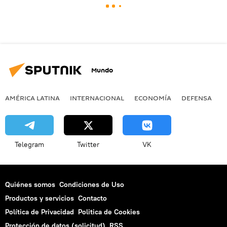
Mundo
AMÉRICA LATINA
INTERNACIONAL
ECONOMÍA
DEFENSA
M
Telegram
Twitter
VK
Quiénes somos
Condiciones de Uso
Productos y servicios
Contacto
Política de Privacidad
Politica de Cookies
Protección de datos (solicitud)
RSS