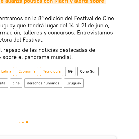
 alianza política con Macri y alerta sobre 
dentramos en la 8ª edición del Festival de Cine
uay que tendrá lugar del 14 al 21 de junio,
ormación, talleres y concursos. Entrevistamos
tora del Festival.
 repaso de las noticias destacadas de
me sobre el panorama mundial.
 Latina
Economía
Tecnología
5G
Cono Sur
sita
cine
derechos humanos
Uruguay