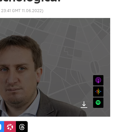
:
23:41 GMT 11.06.2022
)
iTunes
Google
Spotify