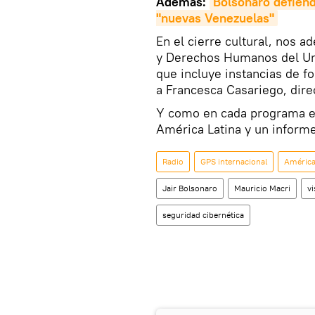
Además:
Bolsonaro defiende
"nuevas Venezuelas"
En el cierre cultural, nos a
y Derechos Humanos del Urug
que incluye instancias de f
a Francesca Casariego, direc
Y como en cada programa el
América Latina y un infor
Radio
GPS internacional
América
Jair Bolsonaro
Mauricio Macri
vi
seguridad cibernética