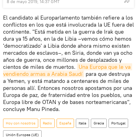
8 de mayo 2019, 14:37 GMT
El candidato al Europarlamento también refiere a los
conflictos en los que está involucrada la UE fuera del
continente. "Está metida en la guerra de Irak que
dura ya 15 años, en la de Libia –vemos cómo hemos
'democratizado' a Libia donde ahora mismo existen
mercados de esclavos–, en Siria, donde van ya ocho
años de guerra, once millones de desplazados y
cientos de miles de muertos.
Una Europa que le va 
vendiendo armas a Arabia Saudí
para que destruya
a Yemen, y está matando a centenares de miles de
personas allí. Entonces nosotros apostamos por una
Europa de paz, de fraternidad entre los pueblos, una
Europa libre de OTAN y de bases norteamericanas",
concluye Manu Pineda.
Hoy con nosotros
Radio
España
Italia
Grecia
Portugal
Unión Europea (UE)