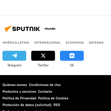
Mundo
AMÉRICA LATINA
INTERNACIONAL
ECONOMÍA
DEFENSA
M
Telegram
Twitter
VK
Quiénes somos
Condiciones de Uso
Productos y servicios
Contacto
Política de Privacidad
Politica de Cookies
Protección de datos (solicitud)
RSS