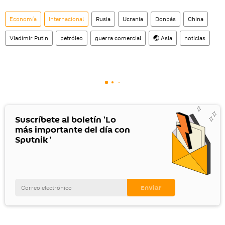
Economía
Internacional
Rusia
Ucrania
Donbás
China
Vladímir Putin
petróleo
guerra comercial
🌏 Asia
noticias
Suscríbete al boletín 'Lo
más importante del día con
Sputnik '