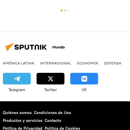
Mundo
AMÉRICA LATINA
INTERNACIONAL
ECONOMÍA
DEFENSA
M
Telegram
Twitter
VK
Quiénes somos
Condiciones de Uso
Productos y servicios
Contacto
Política de Privacidad
Politica de Cookies