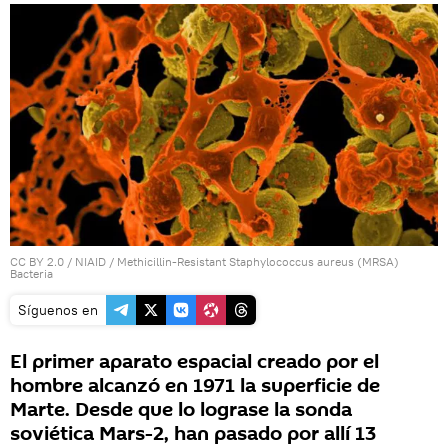
CC BY 2.0
/
NIAID
/
Methicillin-Resistant Staphylococcus aureus (MRSA)
Bacteria
Síguenos en
El primer aparato espacial creado por el
hombre alcanzó en 1971 la superficie de
Marte. Desde que lo lograse la sonda
soviética Mars-2, han pasado por allí 13