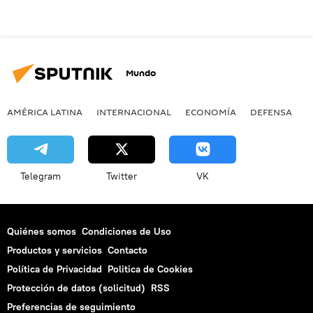
Mundo
AMÉRICA LATINA
INTERNACIONAL
ECONOMÍA
DEFENSA
M
Telegram
Twitter
VK
Quiénes somos
Condiciones de Uso
Productos y servicios
Contacto
Política de Privacidad
Politica de Cookies
Protección de datos (solicitud)
RSS
Preferencias de seguimiento