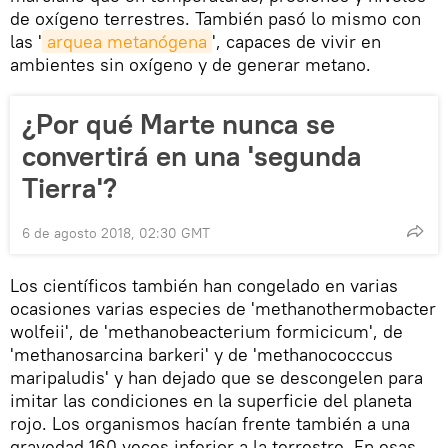
de oxígeno terrestres. También pasó lo mismo con
las '
arquea metanógena
', capaces de vivir en
ambientes sin oxígeno y de generar metano.
¿Por qué Marte nunca se
convertirá en una 'segunda
Tierra'?
6 de agosto 2018, 02:30 GMT
Los científicos también han congelado en varias
ocasiones varias especies de 'methanothermobacter
wolfeii', de 'methanobeacterium formicicum', de
'methanosarcina barkeri' y de 'methanococccus
maripaludis' y han dejado que se descongelen para
imitar las condiciones en la superficie del planeta
rojo. Los organismos hacían frente también a una
gravedad 160 veces inferior a la terrestre. En esas