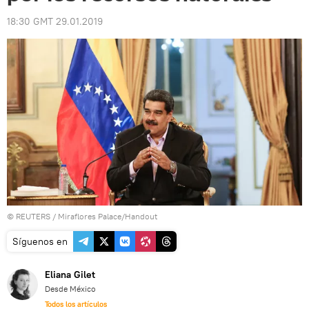
18:30 GMT 29.01.2019
©
REUTERS
/ Miraflores Palace/Handout
Síguenos en
Eliana Gilet
Desde México
Todos los artículos