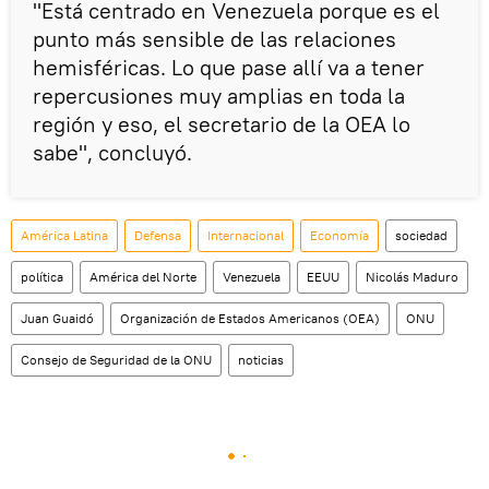
"Está centrado en Venezuela porque es el
punto más sensible de las relaciones
hemisféricas. Lo que pase allí va a tener
repercusiones muy amplias en toda la
región y eso, el secretario de la OEA lo
sabe", concluyó.
América Latina
Defensa
Internacional
Economía
sociedad
política
América del Norte
Venezuela
EEUU
Nicolás Maduro
Juan Guaidó
Organización de Estados Americanos (OEA)
ONU
Consejo de Seguridad de la ONU
noticias