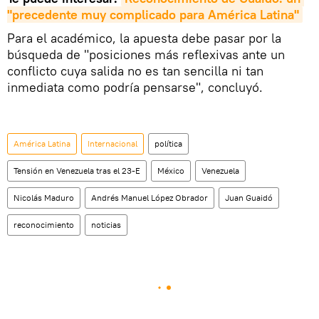
"precedente muy complicado para América Latina"
Para el académico, la apuesta debe pasar por la
búsqueda de "posiciones más reflexivas ante un
conflicto cuya salida no es tan sencilla ni tan
inmediata como podría pensarse", concluyó.
América Latina
Internacional
política
Tensión en Venezuela tras el 23-E
México
Venezuela
Nicolás Maduro
Andrés Manuel López Obrador
Juan Guaidó
reconocimiento
noticias