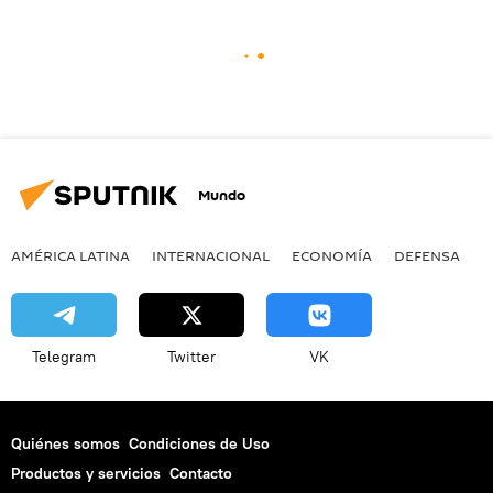
Mundo
AMÉRICA LATINA
INTERNACIONAL
ECONOMÍA
DEFENSA
M
Telegram
Twitter
VK
Quiénes somos
Condiciones de Uso
Productos y servicios
Contacto