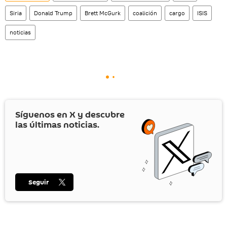
Siria
Donald Trump
Brett McGurk
coalición
cargo
ISIS
noticias
Síguenos en
X
y descubre
las últimas noticias.
Seguir