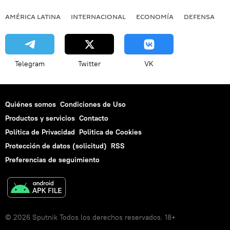
AMÉRICA LATINA
INTERNACIONAL
ECONOMÍA
DEFENSA
M
Telegram
Twitter
VK
Quiénes somos
Condiciones de Uso
Productos y servicios
Contacto
Política de Privacidad
Politica de Cookies
Protección de datos (solicitud)
RSS
Preferencias de seguimiento
© 2026 Sputnik Todos los derechos reservados. 18+