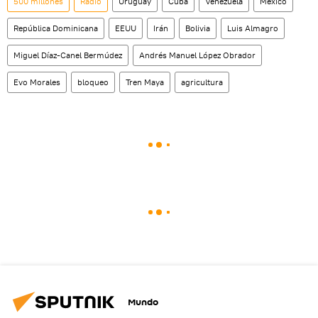
500 millones
Radio
Uruguay
Cuba
Venezuela
México
República Dominicana
EEUU
Irán
Bolivia
Luis Almagro
Miguel Díaz-Canel Bermúdez
Andrés Manuel López Obrador
Evo Morales
bloqueo
Tren Maya
agricultura
Mundo