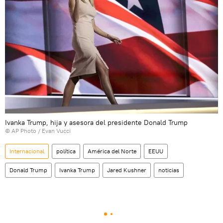
Ivanka Trump, hija y asesora del presidente Donald Trump
© AP Photo / Evan Vucci
Internacional
política
América del Norte
EEUU
Donald Trump
Ivanka Trump
Jared Kushner
noticias