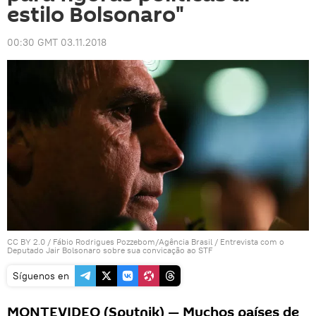
estilo Bolsonaro"
00:30 GMT 03.11.2018
CC BY 2.0
/
Fábio Rodrigues Pozzebom/Agência Brasil
/
Entrevista com o
Deputado Jair Bolsonaro sobre sua convicação ao STF
Síguenos en
MONTEVIDEO (Sputnik) — Muchos países de