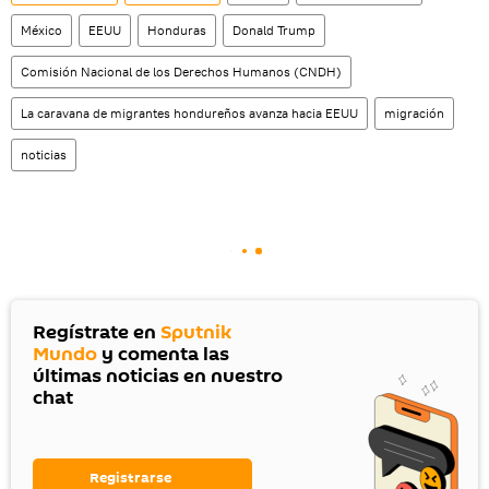
México
EEUU
Honduras
Donald Trump
Comisión Nacional de los Derechos Humanos (CNDH)
La caravana de migrantes hondureños avanza hacia EEUU
migración
noticias
Regístrate en
Sputnik
Mundo
y comenta las
últimas noticias en nuestro
chat
Registrarse