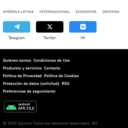
AMÉRICA LATINA
INTERNACIONAL
ECONOMÍA
DEFENSA
M
Telegram
Twitter
VK
Quiénes somos
Condiciones de Uso
Productos y servicios
Contacto
Política de Privacidad
Politica de Cookies
Protección de datos (solicitud)
RSS
Preferencias de seguimiento
© 2026 Sputnik Todos los derechos reservados. 18+