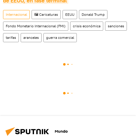
de EEUU, en fase terminal
Internacional
🖼️ Caricaturas
EEUU
Donald Trump
Fondo Monetario Internacional (FMI)
crisis económica
sanciones
tarifas
aranceles
guerra comercial
Mundo