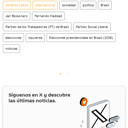
América Latina
Internacional
sociedad
política
Brasil
Jair Bolsonaro
Fernando Haddad
Partido de los Trabajadores (PT) de Brasil
Partido Social Liberal
elecciones
izquierda
Elecciones presidenciales en Brasil (2018)
noticias
Síguenos en
X
y descubre
las últimas noticias.