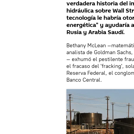
verdadera historia del i
hidráulica sobre Wall Str
tecnología le habría ot
energética" y ayudaría a
Rusia y Arabia Saudí.
Bethany McLean —matemátic
analista de Goldman Sachs,
— exhumó el pestilente fra
el fracaso del 'fracking', s
Reserva Federal, el congl
Banco Central.