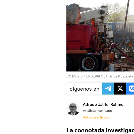
CC BY 2.0
/
UKBERRI.NET Uribe Kosta eta E
Síguenos en
Alfredo Jalife-Rahme
Analista mexicano
Todos los artículos
La connotada investiga