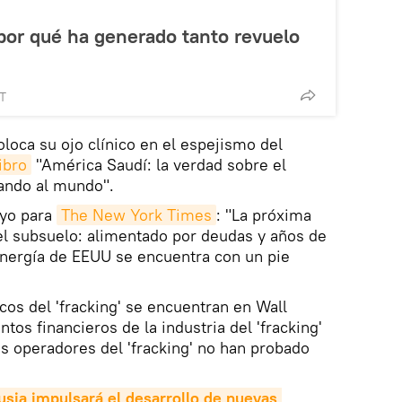
 por qué ha generado tanto revuelo
MT
loca su ojo clínico en el espejismo del
libro
"América Saudí: la verdad sobre el
iando al mundo".
ayo para
The New York Times
: "La próxima
 el subsuelo: alimentado por deudas y años de
a energía de EEUU se encuentra con un pie
os del 'fracking' se encuentran en Wall
tos financieros de la industria del 'fracking'
os operadores del 'fracking' no han probado
Rusia impulsará el desarrollo de nuevas 