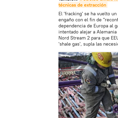
técnicas de extracción
El 'fracking' se ha vuelto u
engaño con el fin de "reconf
dependencia de Europa al ga
intentado alejar a Alemania
Nord Stream 2 para que EEU
'shale gas', supla las neces