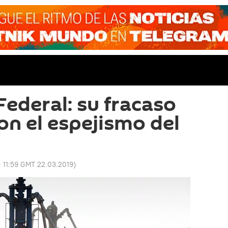
Federal: su fracaso
on el espejismo del
:
11:59 GMT 22.03.2019
)