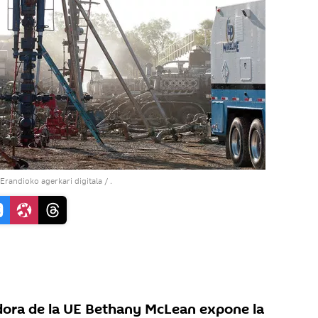
randioko agerkari digitala
/
.
dora de la UE Bethany McLean expone la