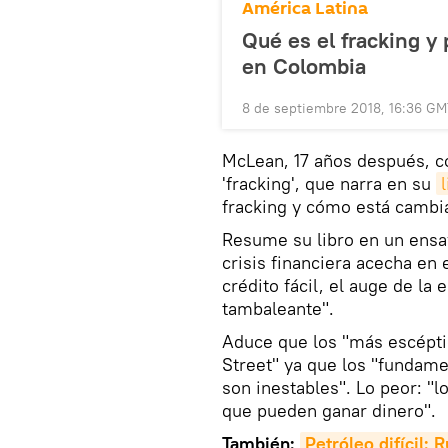
América Latina
Qué es el fracking y
en Colombia
8 de septiembre 2018, 16:36 G
McLean, 17 años después, co
'fracking', que narra en su
fracking y cómo está camb
Resume su libro en un ens
crisis financiera acecha en
crédito fácil, el auge de l
tambaleante".
Aduce que los "más escéptic
Street" ya que los "fundamen
son inestables". Lo peor: "l
que pueden ganar dinero".
También:
Petróleo difícil: 