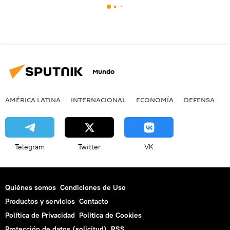
Mundo
AMÉRICA LATINA
INTERNACIONAL
ECONOMÍA
DEFENSA
M
Telegram
Twitter
VK
Quiénes somos
Condiciones de Uso
Productos y servicios
Contacto
Política de Privacidad
Politica de Cookies
Protección de datos (solicitud)
RSS