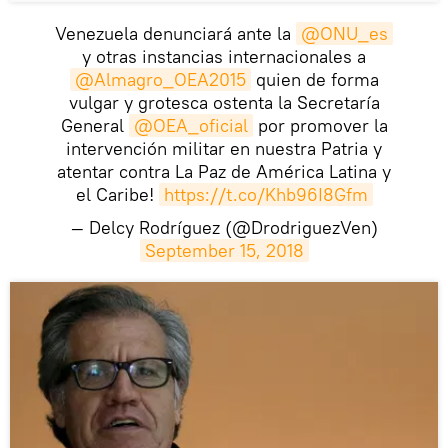
Venezuela denunciará ante la
@ONU_es
y otras instancias internacionales a
@Almagro_OEA2015
quien de forma
vulgar y grotesca ostenta la Secretaría
General
@OEA_oficial
por promover la
intervención militar en nuestra Patria y
atentar contra La Paz de América Latina y
el Caribe!
https://t.co/Khb96I8Gfm
— Delcy Rodríguez (@DrodriguezVen)
September 15, 2018