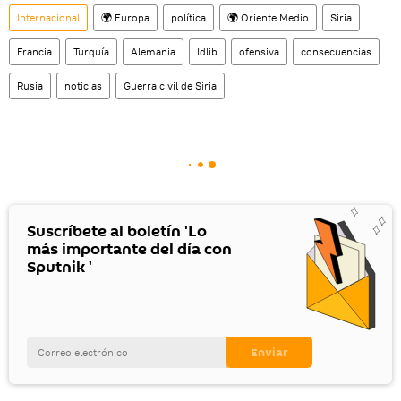
Internacional
🌍 Europa
política
🌍 Oriente Medio
Siria
Francia
Turquía
Alemania
Idlib
ofensiva
consecuencias
Rusia
noticias
Guerra civil de Siria
Suscríbete al boletín 'Lo
más importante del día con
Sputnik '