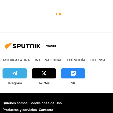
Mundo
AMÉRICA LATINA
INTERNACIONAL
ECONOMÍA
DEFENSA
M
Telegram
Twitter
VK
Quiénes somos
Condiciones de Uso
Productos y servicios
Contacto