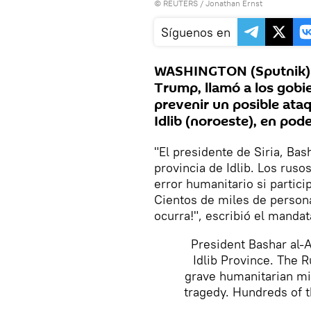
©
REUTERS
/ Jonathan Ernst
Síguenos en
WASHINGTON (Sputnik) —
Trump, llamó a los gobier
prevenir un posible ataqu
Idlib (noroeste), en pode
"El presidente de Siria, Ba
provincia de Idlib. Los ruso
error humanitario si partic
Cientos de miles de person
ocurra!", escribió el mandat
President Bashar al-A
Idlib Province. The 
grave humanitarian mis
tragedy. Hundreds of t