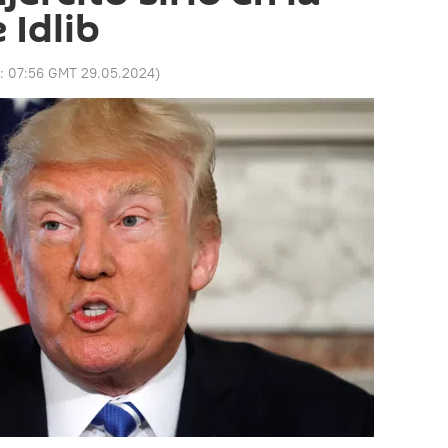
 Idlib
o:
07:56 GMT 29.05.2024
)