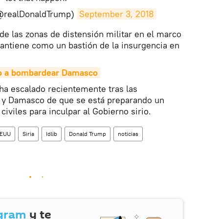
(@realDonaldTrump)
September 3, 2018
 de las zonas de distensión militar en el marco
 mantiene como un bastión de la insurgencia en
o a bombardear Damasco
 ha escalado recientemente tras las
 y Damasco de que se está preparando un
civiles para inculpar al Gobierno sirio.
EUU
Siria
Idlib
Donald Trump
noticias
gram
y te