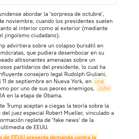
unidense abordar la 'sorpresa de octubre',
l de noviembre, cuando los presidentes suelen
 tanto al interior como al exterior (mediante
el jingoísmo ciudadano).
 advirtiera sobre un colapso bursátil en
Demócratas, que pudiera desembocar en su
meado altisonantes amenazas sobre un
sos partidarios del presidente, lo cual ha
nfluyente consejero legal Rudolph Giuliani,
l 11 de septiembre en Nueva York, en
una 
como por uno de sus peores enemigos,
John 
CIA en la etapa de Obama.
te Trump aceptan a ciegas la teoría sobre la
 del juez especial Robert Mueller, vinculado a
formación repleta de 'fake news' de la
multimedia de EEUU.
a de EEUU presenta demanda contra la 