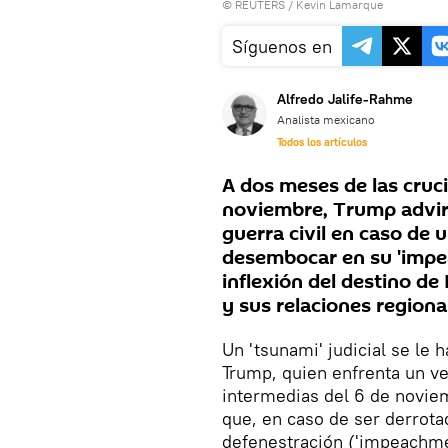
©
REUTERS
/ Kevin Lamarque
Síguenos en
Alfredo Jalife-Rahme
Analista mexicano
Todos los artículos
A dos meses de las cruci
noviembre, Trump advirti
guerra civil en caso de
desembocar en su 'impe
inflexión del destino d
y sus relaciones regiona
Un 'tsunami' judicial se le 
Trump, quien enfrenta un v
intermedias del 6 de novie
que, en caso de ser derrota
defenestración ('impeachme