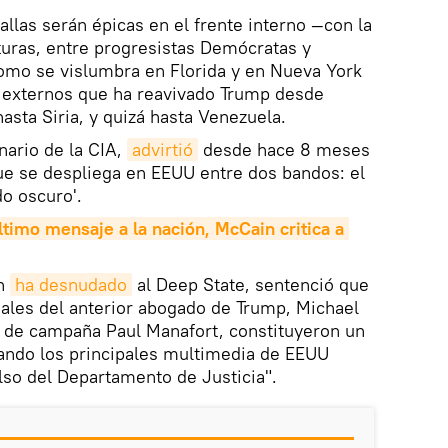
allas serán épicas en el frente interno —con la
turas, entre progresistas Demócratas y
como se vislumbra en Florida y en Nueva York
s externos que ha reavivado Trump desde
asta Siria, y quizá hasta Venezuela.
nario de la CIA,
advirtió
desde hace 8 meses
 que se despliega en EEUU entre dos bandos: el
do oscuro'.
ltimo mensaje a la nación, McCain critica a 
en
ha desnudado
al Deep State, sentenció que
ciales del anterior abogado de Trump, Michael
e de campaña Paul Manafort, constituyeron un
uando los principales multimedia de EEUU
so del Departamento de Justicia".