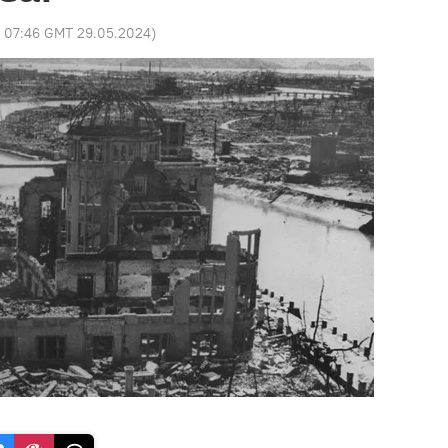
:
07:46 GMT 29.05.2024
)