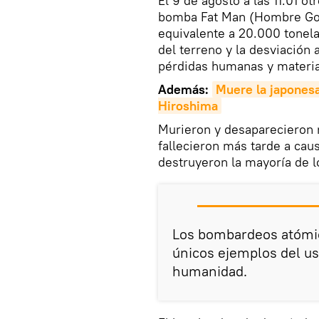
El 9 de agosto a las 11.01 o
bomba Fat Man (Hombre Gor
equivalente a 20.000 tonelad
del terreno y la desviación
pérdidas humanas y materia
Además:
Muere la japonesa
Hiroshima
Murieron y desaparecieron 
fallecieron más tarde a caus
destruyeron la mayoría de lo
Los bombardeos atómic
únicos ejemplos del uso
humanidad.