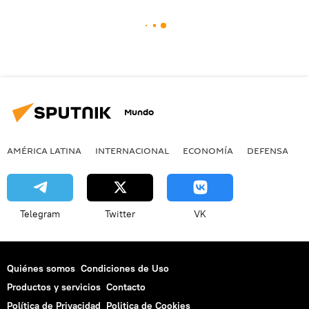
Mundo
AMÉRICA LATINA
INTERNACIONAL
ECONOMÍA
DEFENSA
M
Telegram
Twitter
VK
Quiénes somos
Condiciones de Uso
Productos y servicios
Contacto
Política de Privacidad
Politica de Cookies