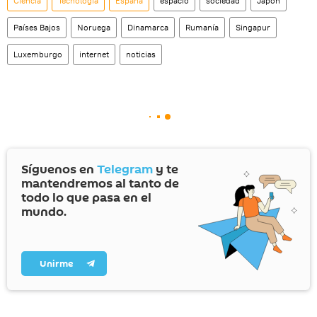
Ciencia
Tecnología
España
espacio
sociedad
Japón
Países Bajos
Noruega
Dinamarca
Rumanía
Singapur
Luxemburgo
internet
noticias
Síguenos en
Telegram
y te
mantendremos al tanto de
todo lo que pasa en el
mundo.
Unirme