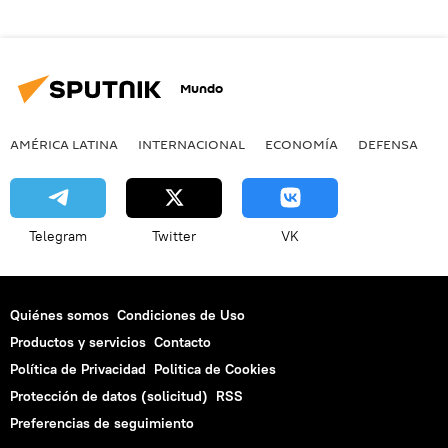
Mundo
AMÉRICA LATINA
INTERNACIONAL
ECONOMÍA
DEFENSA
M
Telegram
Twitter
VK
Quiénes somos
Condiciones de Uso
Productos y servicios
Contacto
Política de Privacidad
Politica de Cookies
Protección de datos (solicitud)
RSS
Preferencias de seguimiento