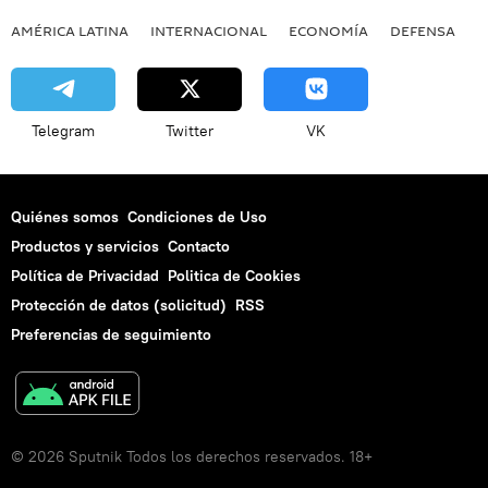
AMÉRICA LATINA
INTERNACIONAL
ECONOMÍA
DEFENSA
M
Telegram
Twitter
VK
Quiénes somos
Condiciones de Uso
Productos y servicios
Contacto
Política de Privacidad
Politica de Cookies
Protección de datos (solicitud)
RSS
Preferencias de seguimiento
© 2026 Sputnik Todos los derechos reservados. 18+