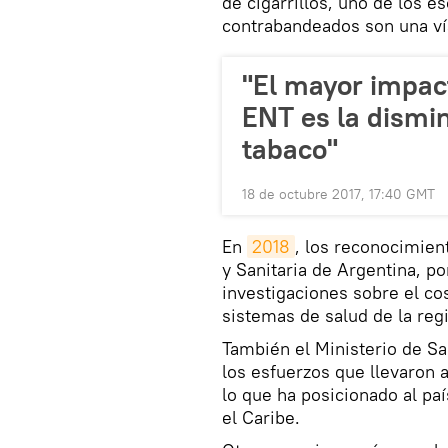
de cigarrillos, uno de los 
contrabandeados son una ví
"El mayor impact
ENT es la dismi
tabaco"
18 de octubre 2017, 17:40 GMT
En
2018
, los reconocimient
y Sanitaria de Argentina, po
investigaciones sobre el co
sistemas de salud de la reg
También el Ministerio de Sa
los esfuerzos que llevaron a
lo que ha posicionado al pa
el Caribe.