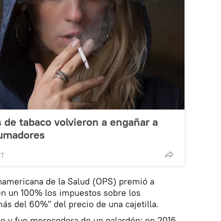
 de tabaco volvieron a engañar a
fumadores
MT
anamericana de la Salud (OPS) premió a
n un 100% los impuestos sobre los
"más del 60%" del precio de una cajetilla.
o y fue merecedora de un galardón: en 2016