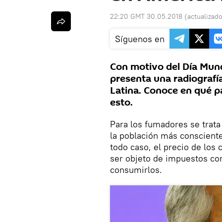
22:20 GMT 30.05.2018
(actualizad
Síguenos en
Con motivo del Día Mund
presenta una radiografí
Latina. Conoce en qué p
esto.
Para los fumadores se trata 
la población más conscient
todo caso, el precio de los 
ser objeto de impuestos co
consumirlos.