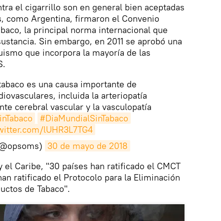
tra el cigarrillo son en general bien aceptadas
s, como Argentina, firmaron el Convenio
abaco, la principal norma internacional que
sustancia. Sin embargo, en 2011 se aprobó una
quismo que incorpora la mayoría de las
S.
tabaco es una causa importante de
ovasculares, incluida la arteriopatía
nte cerebral vascular y la vasculopatía
inTabaco
#DiaMundialSinTabaco
twitter.com/lUHR3L7TG4
(@opsoms)
30 de mayo de 2018
 el Caribe, "30 países han ratificado el CMCT
han ratificado el Protocolo para la Eliminación
ductos de Tabaco".