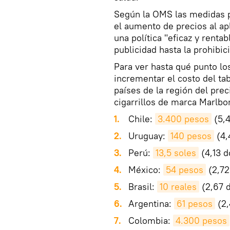
Según la OMS las medidas p
el aumento de precios al apl
una política "eficaz y renta
publicidad hasta la prohibic
Para ver hasta qué punto lo
incrementar el costo del ta
países de la región del prec
cigarrillos de marca Marlbor
Chile:
3.400 pesos
(5,4
Uruguay:
140 pesos
(4,
Perú:
13,5 soles
(4,13 d
México:
54 pesos
(2,72
Brasil:
10 reales
(2,67 d
Argentina:
61 pesos
(2,
Colombia:
4.300 pesos