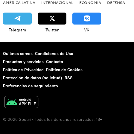
AMÉRICA LATINA
INTERNACIONAL
ECONOMÍA
DEFENSA
M
Telegram
Twitter
VK
Quiénes somos
Condiciones de Uso
Productos y servicios
Contacto
Política de Privacidad
Politica de Cookies
Protección de datos (solicitud)
RSS
Preferencias de seguimiento
© 2026 Sputnik Todos los derechos reservados. 18+