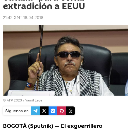
extradición a EEUU
21:42 GMT 18.04.2018
© AFP 2023 / Yamil Lage
Síguenos en
BOGOTÁ (Sputnik) — El exguerrillero