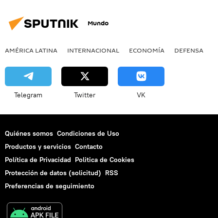
Mundo
AMÉRICA LATINA
INTERNACIONAL
ECONOMÍA
DEFENSA
M
Telegram
Twitter
VK
Quiénes somos
Condiciones de Uso
Productos y servicios
Contacto
Política de Privacidad
Politica de Cookies
Protección de datos (solicitud)
RSS
Preferencias de seguimiento