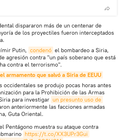
idental dispararon más de un centenar de
ayoría de los proyectiles fueron interceptados
a.
dímir Putin,
condenó
el bombardeo a Siria,
de agresión contra "un país soberano que está
cha contra el terrorismo".
el armamento que salvó a Siria de EEUU
os occidentales se produjo pocas horas antes
nización para la Prohibición de las Armas
iria para investigar
un presunto uso de 
ron anteriormente las facciones armadas
ma, Guta Oriental.
 el Pentágono muestra su ataque contra
submarino
https://t.co/XX3UPr3Gui