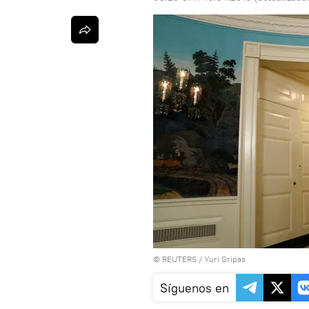
©
REUTERS
/ Yuri Gripas
Síguenos en