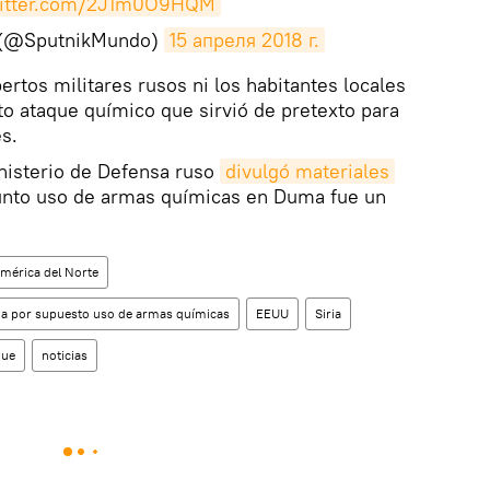
witter.com/2J1m0O9HQM
 (@SputnikMundo)
15 апреля 2018 г.
pertos militares rusos ni los habitantes locales
o ataque químico que sirvió de pretexto para
s.
inisterio de Defensa ruso
divulgó materiales
unto uso de armas químicas en Duma fue un
mérica del Norte
ria por supuesto uso de armas químicas
EEUU
Siria
que
noticias