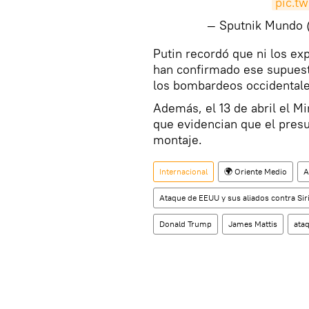
pic.t
— Sputnik Mundo
​Putin recordó que ni los ex
han confirmado ese supuest
los bombardeos occidentale
Además, el 13 de abril el M
que evidencian que el pres
montaje.
Internacional
🌍 Oriente Medio
A
Ataque de EEUU y sus aliados contra Si
Donald Trump
James Mattis
ata