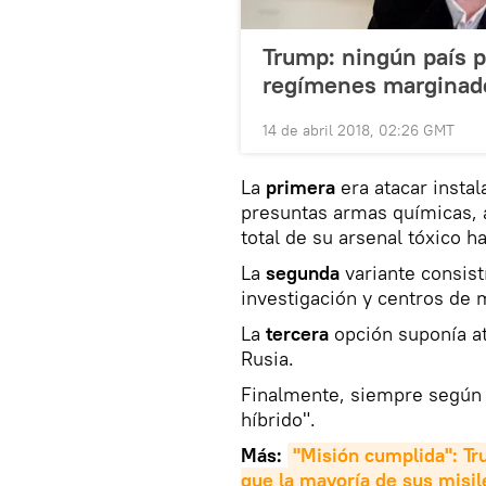
Trump: ningún país 
regímenes marginad
14 de abril 2018, 02:26 GMT
La
primera
era atacar instal
presuntas armas químicas, 
total de su arsenal tóxico h
La
segunda
variante consist
investigación y centros de 
La
tercera
opción suponía at
Rusia.
Finalmente, siempre según 
híbrido".
Más:
"Misión cumplida": Tru
que la mayoría de sus misile