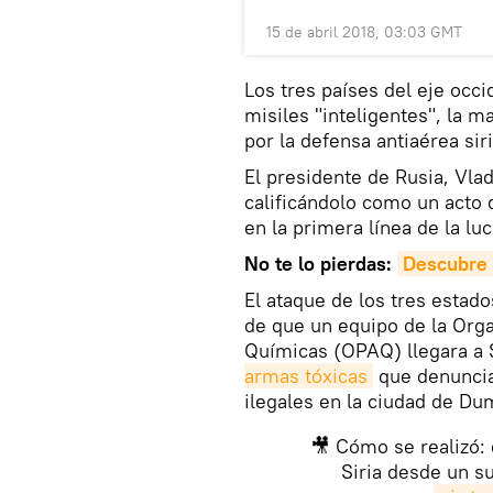
15 de abril 2018, 03:03 GMT
Los tres países del eje occ
misiles "inteligentes", la m
por la defensa antiaérea siri
El presidente de Rusia, Vla
calificándolo como un acto 
en la primera línea de la lu
No te lo pierdas:
Descubre 
El ataque de los tres estad
de que un equipo de la Orga
Químicas (OPAQ) llegara a S
armas tóxicas
que denuncia
ilegales en la ciudad de Du
🎥 Cómo se realizó:
Siria desde un 