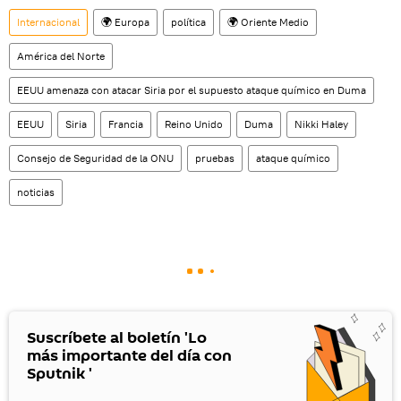
Internacional
🌍 Europa
política
🌍 Oriente Medio
América del Norte
EEUU amenaza con atacar Siria por el supuesto ataque químico en Duma
EEUU
Siria
Francia
Reino Unido
Duma
Nikki Haley
Consejo de Seguridad de la ONU
pruebas
ataque químico
noticias
Suscríbete al boletín 'Lo
más importante del día con
Sputnik '