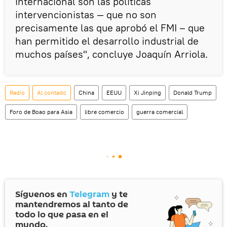
internacional son las políticas
intervencionistas — que no son
precisamente las que aprobó el FMI – que
han permitido el desarrollo industrial de
muchos países", concluye Joaquín Arriola.
Radio
Al contado
China
EEUU
Xi Jinping
Donald Trump
Foro de Boao para Asia
libre comercio
guerra comercial
Síguenos en
Telegram
y te
mantendremos al tanto de
todo lo que pasa en el
mundo.