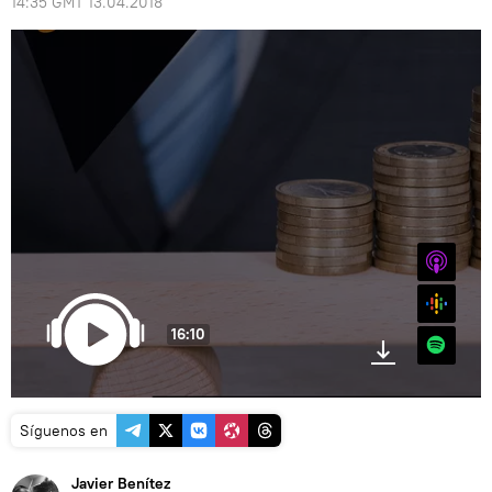
14:35 GMT 13.04.2018
iTunes
Google
16:10
Spotify
Síguenos en
Javier Benítez