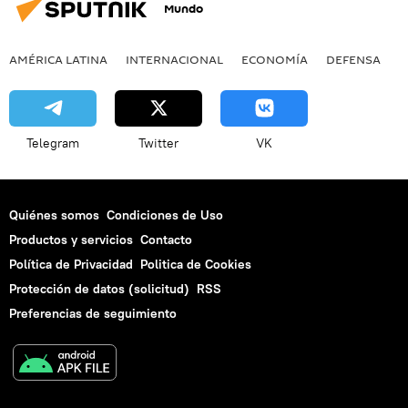
Mundo
AMÉRICA LATINA
INTERNACIONAL
ECONOMÍA
DEFENSA
M
Telegram
Twitter
VK
Quiénes somos
Condiciones de Uso
Productos y servicios
Contacto
Política de Privacidad
Politica de Cookies
Protección de datos (solicitud)
RSS
Preferencias de seguimiento