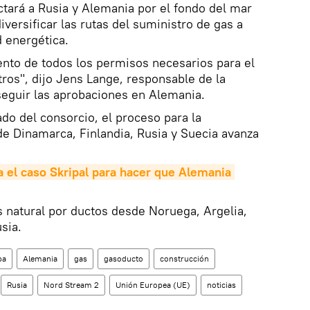
ctará a Rusia y Alemania por el fondo del mar
iversificar las rutas del suministro de gas a
d energética.
nto de todos los permisos necesarios para el
os", dijo Jens Lange, responsable de la
eguir las aprobaciones en Alemania.
 del consorcio, el proceso para la
e Dinamarca, Finlandia, Rusia y Suecia avanza
a el caso Skripal para hacer que Alemania 
 natural por ductos desde Noruega, Argelia,
sia.
pa
Alemania
gas
gasoducto
construcción
Rusia
Nord Stream 2
Unión Europea (UE)
noticias