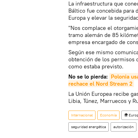
La infraestructura que cone
Báltico fue concebida para d
Europa y elevar la segurida
"Nos complace el otorgamie
tramo alemán de 85 kilómetr
empresa encargado de cons
Según ese mismo comunicado
obtención de los permisos d
como estaba previsto.
No se lo pierda:
Polonia us
rechace el Nord Stream 2
La Unión Europea recibe gas
Libia, Túnez, Marruecos y Ru
Internacional
Economía
🌍 Euro
seguridad energética
autorización