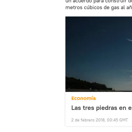
un acuerdo para construir d
metros cúbicos de gas al añ
Economía
Las tres piedras en 
2 de febrero 2018, 00:45 GMT