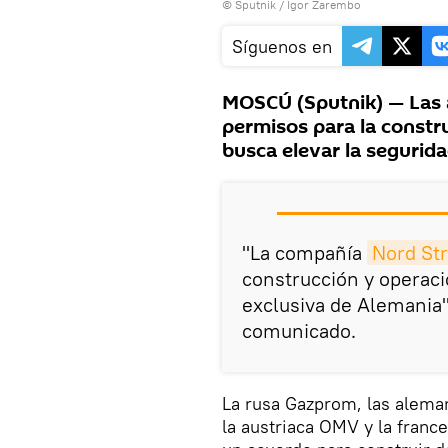
© Sputnik / Igor Zarembo
Síguenos en
MOSCÚ (Sputnik) — Las 
permisos para la constr
busca elevar la segurid
"La compañía
Nord St
construcción y operac
exclusiva de Alemania
comunicado.
La rusa Gazprom, las alema
la austriaca OMV y la franc