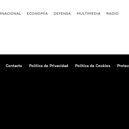
RNACIONAL
ECONOMÍA
DEFENSA
MULTIMEDIA
RADIO
Contacto
Política de Privacidad
Politica de Cookies
Protec