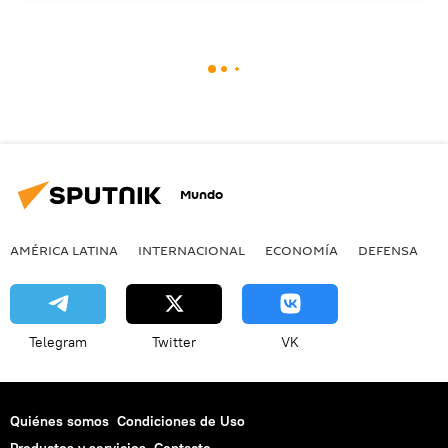
Mundo
AMÉRICA LATINA
INTERNACIONAL
ECONOMÍA
DEFENSA
M
Telegram
Twitter
VK
Quiénes somos
Condiciones de Uso
Productos y servicios
Contacto