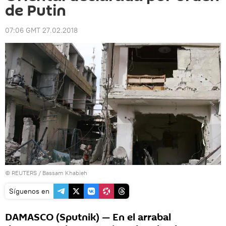
de Putin
07:06 GMT 27.02.2018
©
REUTERS
/ Bassam Khabieh
Síguenos en
DAMASCO (Sputnik) — En el arrabal