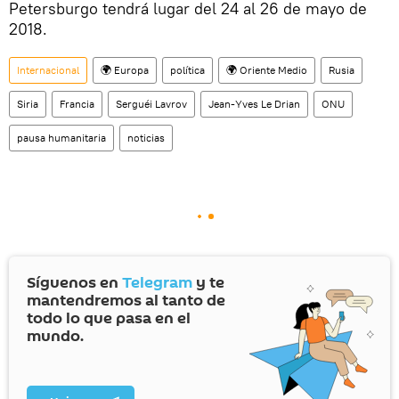
Petersburgo tendrá lugar del 24 al 26 de mayo de
2018.
Internacional
🌍 Europa
política
🌍 Oriente Medio
Rusia
Siria
Francia
Serguéi Lavrov
Jean-Yves Le Drian
ONU
pausa humanitaria
noticias
Síguenos en
Telegram
y te
mantendremos al tanto de
todo lo que pasa en el
mundo.