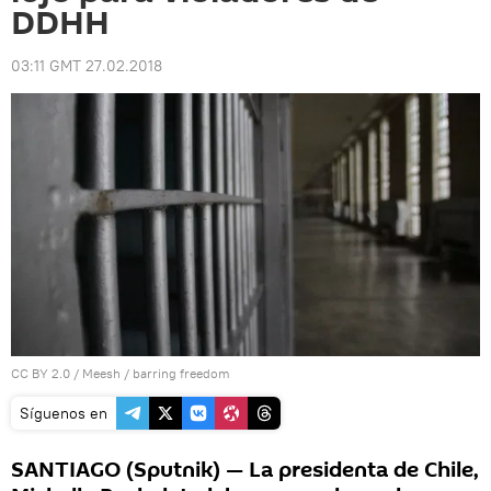
DDHH
03:11 GMT 27.02.2018
CC BY 2.0
/
Meesh
/
barring freedom
Síguenos en
SANTIAGO (Sputnik) — La presidenta de Chile,