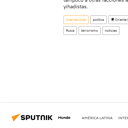
yihadistas.
Internacional
política
🌍 Oriente
Rusia
terrorismo
noticias
Mundo
AMÉRICA LATINA
INTE