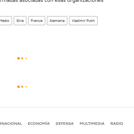
 Medio
Siria
Francia
Alemania
Vladímir Putin
RNACIONAL
ECONOMÍA
DEFENSA
MULTIMEDIA
RADIO