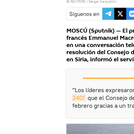
©
REUTERS
/ Sergei Karpukhin
Síguenos en
MOSCÚ (Sputnik) — El pre
francés Emmanuel Macron
en una conversación tel
resolución del Consejo 
en Siria, informó el serv
"Los líderes expresaron
2401
que el Consejo de
febrero gracias a un tr