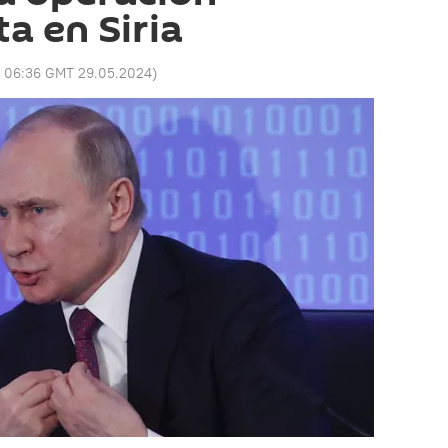
ta en Siria
:
06:36 GMT 29.05.2024
)